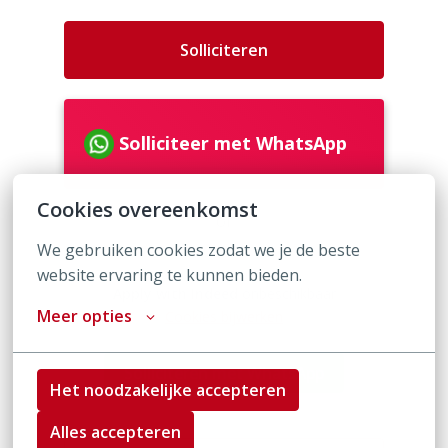
Solliciteren
Solliciteer met WhatsApp
Cookies overeenkomst
of
We gebruiken cookies zodat we je de beste 
website ervaring te kunnen bieden.
Apply with Indeed
onbeschikbaar
Meer opties
Cookies bijwerken
Solliciteren met WhatsApp
Het noodzakelijke accepteren
Alles accepteren