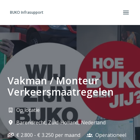
Overslaan
naar
BUKO Infrasupport
Homepagina
content
Vakman / Monteur
Verkeersmaatregelen
Op locatie
Barendrecht
,
Zuid-Holland
,
Nederland
€ 2.800 - € 3.250 per maand
Operationeel