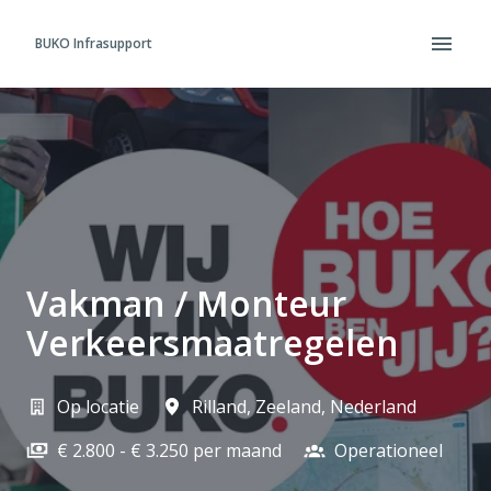
Overslaan
naar
BUKO Infrasupport
Homepagina
content
Vakman / Monteur
Verkeersmaatregelen
Op locatie
Rilland
,
Zeeland
,
Nederland
€ 2.800 - € 3.250 per maand
Operationeel