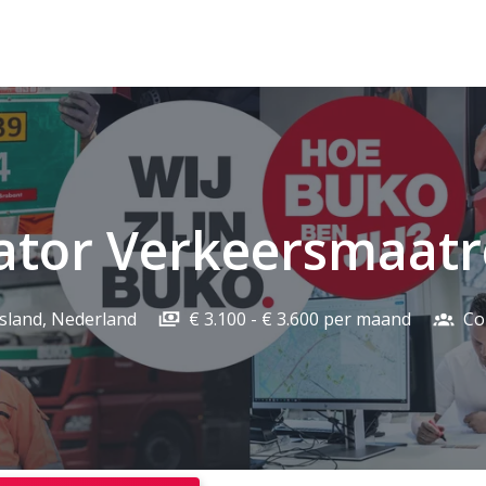
ator Verkeersmaatr
esland
,
Nederland
€ 3.100 - € 3.600 per maand
Co