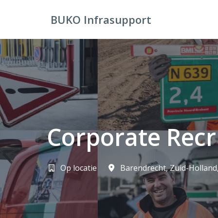
Overslaan
naar
BUKO Infrasupport
Homepagina
content
Corporate Recr
Op locatie
Barendrecht
,
Zuid-Holland