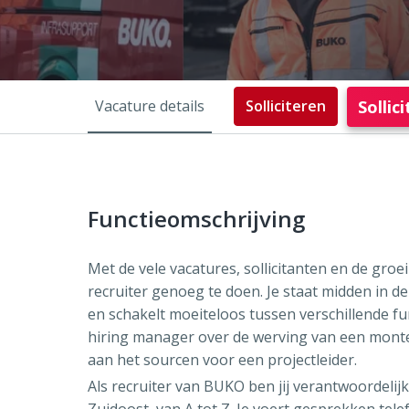
Solli
Vacature details
Solliciteren
Functieomschrijving
Met de vele vacatures, sollicitanten en de groei
recruiter genoeg te doen. Je staat midden in d
en schakelt moeiteloos tussen verschillende fu
hiring manager over de werving van een monteu
aan het sourcen voor een projectleider.
Als recruiter van BUKO ben jij verantwoordelij
Zuidoost, van A tot Z. Je voert gesprekken tele