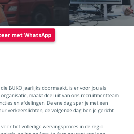
citeer met WhatsApp
 die BUKO jaarlijks doormaakt, is er voor jou als
e organisatie, maakt deel uit van ons recruitmentteam
ncties en afdelingen. De ene dag spar je met een
r verkeerslichten, de volgende dag ben je gericht
k voor het volledige wervingsproces in de regio
fonisch, online en face-to-face en weet snel een