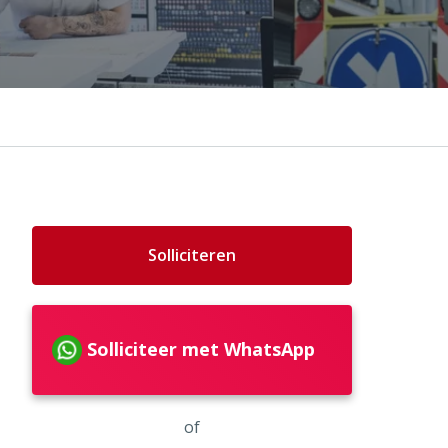
Solliciteren
Solliciteer met WhatsApp
of