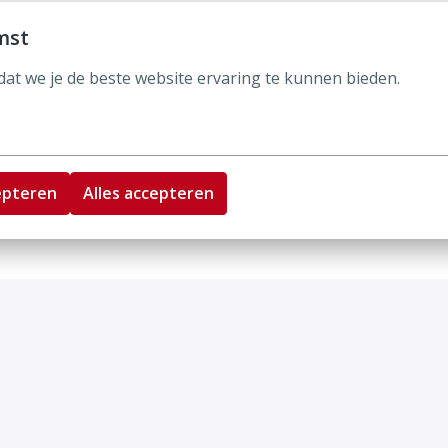
mst
an bureau of corporate kant).
uiter seat is een pré.
at we je de beste website ervaring te kunnen bieden.
e met onze poolauto op pad gaat wanneer dat nodig is.
epteren
Alles accepteren