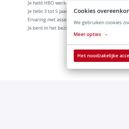
Je hebt HBO werk- en denkniveau.
Cookies overeenko
Je hebt 3 tot 5 jaar ervaring in Recruitment (a
Ervaring met assessments, ATS en LinkedIn recr
We gebruiken cookies zod
Je bent in het bezit van een rijbewijs, zodat j
Meer opties
Het noodzakelijke acc
Privacy policy