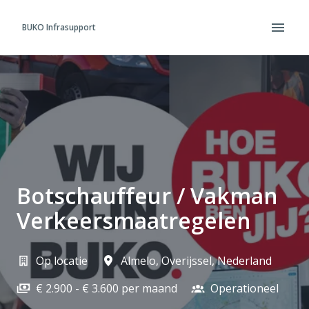
Overslaan
naar
BUKO Infrasupport
Homepagina
content
Botschauffeur / Vakman
Verkeersmaatregelen
Op locatie
Almelo
,
Overijssel
,
Nederland
€ 2.900 - € 3.600 per maand
Operationeel