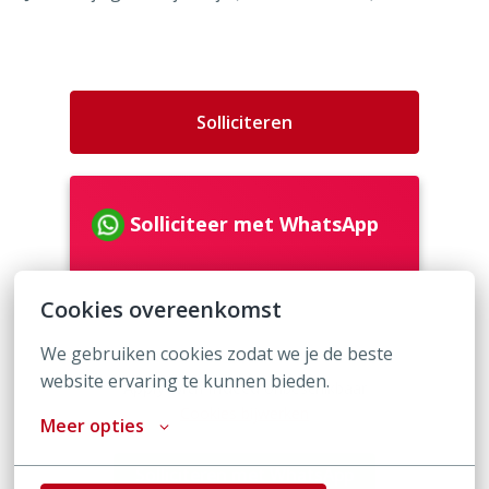
Solliciteren
Solliciteer met WhatsApp
Cookies overeenkomst
of
We gebruiken cookies zodat we je de beste 
website ervaring te kunnen bieden.
Apply with Indeed
onbeschikbaar
Cookies bijwerken
Meer opties
Solliciteren met WhatsApp