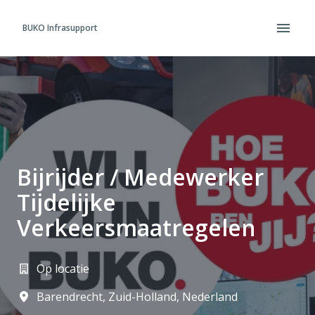
Overslaan
naar
BUKO Infrasupport
Homepagina
content
Bijrijder / Medewerker
Tijdelijke
Verkeersmaatregelen
Op locatie
Barendrecht
,
Zuid-Holland
,
Nederland